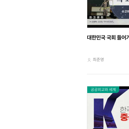
대한민국 국회 들어가
교수자
최준영
공공외교와 세계