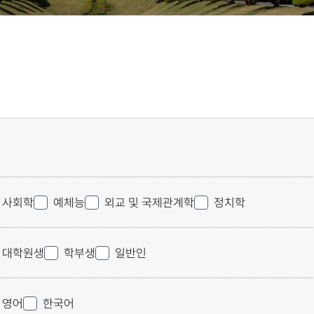
사회학
예체능
외교 및 국제관계학
정치학
대학원생
학부생
일반인
영어
한국어