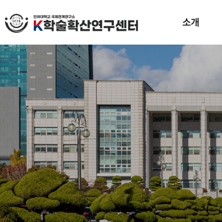
소개
인사말
목표 및 비전
조직도
연구진
홍보동영상
강좌
강의
브로셔
오시는길