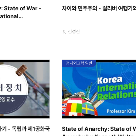
: State of War -
차이와 민주주의 - 걸리버 여행기와
ational
io...
교수자
김성진
정치외교학 일반
기 - 독립과 제1공화국
State of Anarchy: State of 