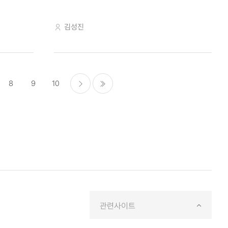
교수자
김성진
8
9
10
다음
마지막으로
페이
지
관련사이트