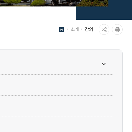
소개
강의
공
인쇄
유
하
기