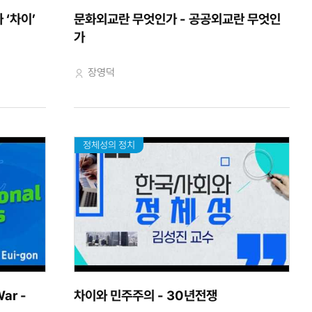
 ‘차이’
문화외교란 무엇인가 - 공공외교란 무엇인
가
교수자
장영덕
정체성의 정치
War -
차이와 민주주의 - 30년전쟁