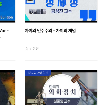
War -
차이와 민주주의 - 차이의 개념
교수자
김성진
정치외교학 일반