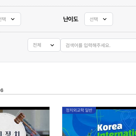
난이도
6
정치외교학 일반