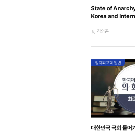
State of Anarchy
Korea and Intern
Relations_Definit
교수자
김의곤
정치외교학 일반
대한민국 국회 들어가