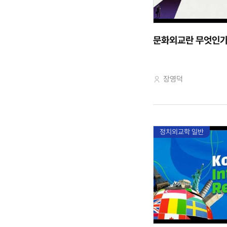
문화외교란 무엇인가
교수자
장영덕
정치외교학 일반