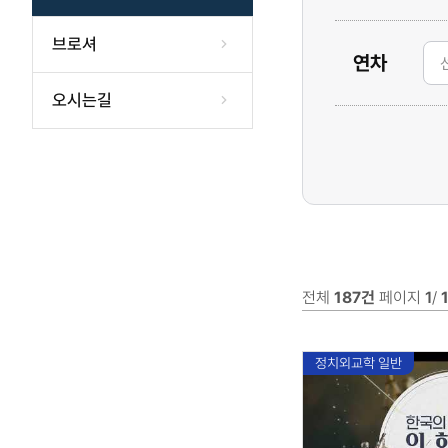
브로셔
연차
오시는길
전체
187건
페이지
1
/
1
정치외교학 일반