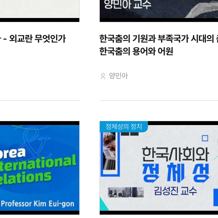
 - 외교란 무엇인가
한국춤의 기원과 부족국가 시대의 
한국춤의 용어와 어원
교수자
양민아
정체성의 정치