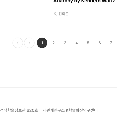
Anarchy by Kenneth Waltz
교수자
김의곤
1
2
3
4
5
6
7
처음으로
이전
페이
지
00 정석학술정보관 620호 국제관계연구소 K학술확산연구센터