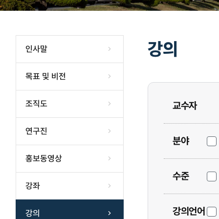
강의
인사말
목표 및 비전
조직도
교수자
연구진
분야
홍보동영상
수준
강좌
강의언어
강의