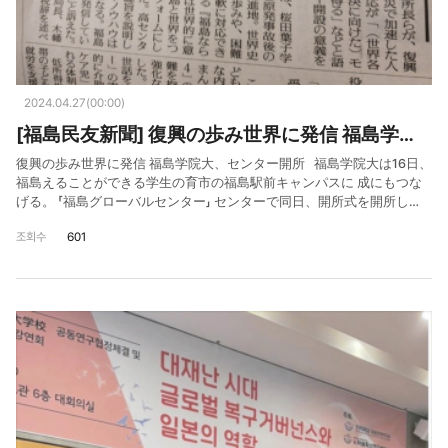
2024.04.27(00:00)
[福島民友新聞] 復興の歩み世界に発信 福島学院大、センター開所
復興の歩み世界に発信 福島学院大、センター開所 福島学院大は16日、
福島えることができる学生の育市の福島駅前キャンパスに 成にもつな
げる。 「福島グローバルセンター」 センターで同日、開所式を開所し
た。 所の李振翎所長らが、復興 の歩みや震災で加速した人 口減への対
조회수
601
応が「(世界各 地の課題解決に向けた)モ 「デルになり得る」などと語り、
センター開設の意義を強調した。 [福島民友新聞] 復興の歩み世界に発
信 福島学院大、センター開所, 2023.4.27.