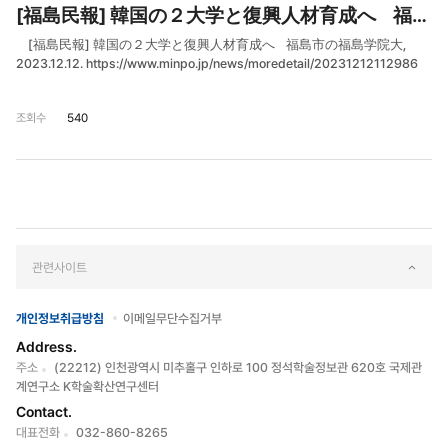
[福島民報] 韓国の２大学と復興人材育成へ 福島市の福島学院大
[福島民報] 韓国の２大学と復興人材育成へ 福島市の福島学院大,
2023.12.12. https://www.minpo.jp/news/moredetail/20231212112986
조회수
540
관련사이트
개인정보취급방침
이메일무단수집거부
Address.
주소
(22212) 인천광역시 미추홀구 인하로 100 정석학술정보관 620호 국제관
계연구소 K학술확산연구센터
Contact.
대표전화
032-860-8265