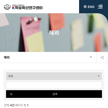
ENG
전
체
메
해외
뉴
열
기
해외
해
외
검
검색
색
전체
4건
페이지
1
/
1