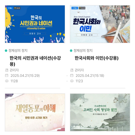
정체성의 정치
정체성의 정치
한국의 시민권과 네이션(수강
한국사회와 이민(수강용)
용)
작성자
작성자
관리자
관리자
작성일
작성일
2025.04.21(15:29)
2025.04.21(15:18)
조회수
조회수
1128
1123