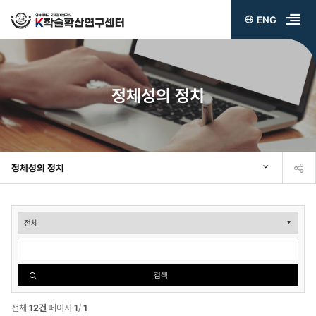
ENG
전
체
메
정체성의 정치
뉴
열
기
정체성의 정치
정
체
성
검색
의
정
전체
12건
페이지
1
/
1