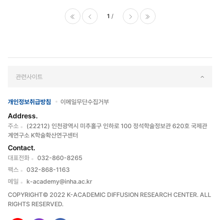
1
처음으로
이전페
다음페
마지막으로
이지
이지
관련사이트
개인정보취급방침
이메일무단수집거부
Address.
주소
(22212) 인천광역시 미추홀구 인하로 100 정석학술정보관 620호 국제관
계연구소 K학술확산연구센터
Contact.
대표전화
032-860-8265
팩스
032-868-1163
메일
k-academy@inha.ac.kr
COPYRIGHT© 2022 K-ACADEMIC DIFFUSION RESEARCH CENTER. ALL
RIGHTS RESERVED.