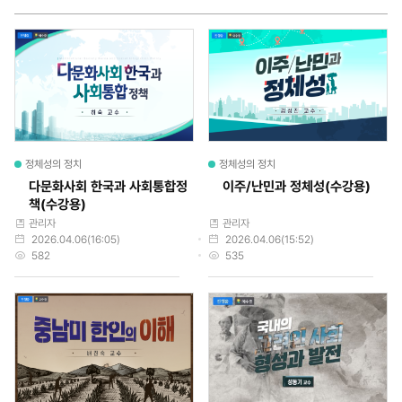
치
검
색
정체성의 정치
정체성의 정치
다문화사회 한국과 사회통합정
이주/난민과 정체성(수강용)
책(수강용)
작성자
작성자
관리자
관리자
작성일
작성일
2026.04.06(16:05)
2026.04.06(15:52)
조회수
조회수
582
535