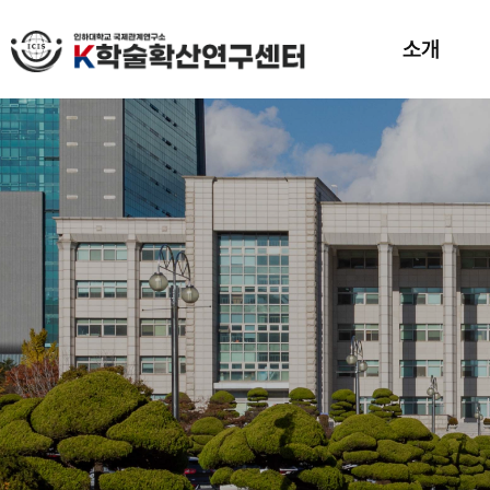
소개
인사말
목표 및 비전
조직도
연구진
홍보동영상
강좌
강의
브로셔
오시는길