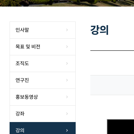
강의
인사말
목표 및 비전
조직도
연구진
홍보동영상
강좌
강의