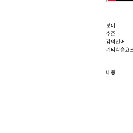
분야
수준
강의언어
기타학습요
내용