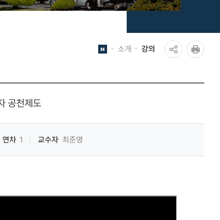
소개
강의
공
인쇄
유
하
보자 공천제도
기
연차
1
교수자
최준영