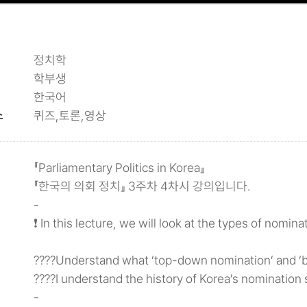
정치학
학부생
한국어
소
퀴즈,토론,영상
『Parliamentary Politics in Korea』
『한국의 의회 정치』 3주차 4차시 강의입니다.
-
❗ In this lecture, we will look at the types of nomin
????Understand what ‘top-down nomination’ and ‘b
????I understand the history of Korea’s nomination 
-