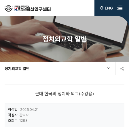
ENG
전
체
메
정치외교학 일반
뉴
열
기
정치외교학 일반
근대 한국의 정치와 외교(수강용)
작성일
2025.04.21
작성자
관리자
조회수
1298