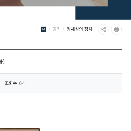
강좌
정체성의 정치
공
인쇄
유
하
용)
기
조회수
641