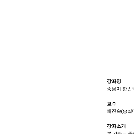
강좌명
중남미 한인
교수
배진숙(숭실
강좌소개
본 강좌는 중