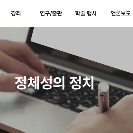
강좌
연구/출판
학술 행사
언론보도
정치외교학 일
반
정체성의 정치
공공외교와 세
계
정체성의 정치
융복합 콘텐츠