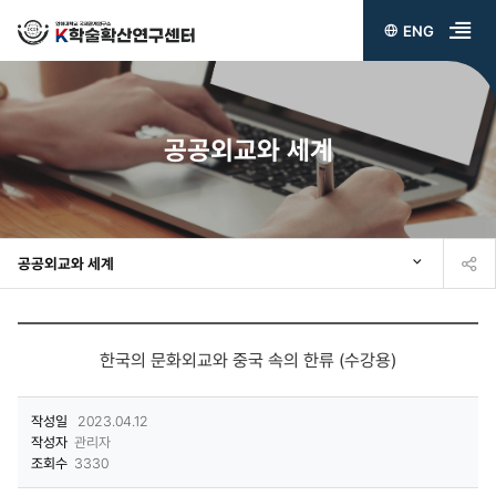
ENG
전
체
메
공공외교와 세계
뉴
열
기
공공외교와 세계
한국의 문화외교와 중국 속의 한류 (수강용)
작성일
2023.04.12
작성자
관리자
조회수
3330