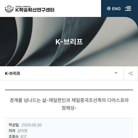
ENG
전
체
메
K-브리프
뉴
열
기
K-브리프
경계를 넘나드는 삶-재일한인과 재일중국조선족의 디아스포라
정체성-
작성일
2025.05.30
저자
김미영
조회수
817