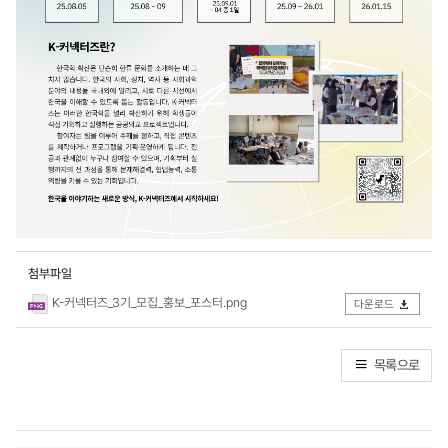
첨부파일
K-커넥터즈_3기_모집_홍보_포스터.png
다운로드
목록으로