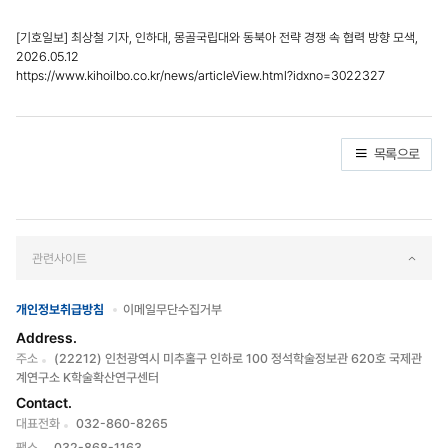
[기호일보] 최상철 기자, 인하대, 몽골국립대와 동북아 전략 경쟁 속 협력 방향 모색,
2026.05.12
https://www.kihoilbo.co.kr/news/articleView.html?idxno=3022327
목록으로
관련사이트
개인정보취급방침
이메일무단수집거부
Address.
주소
(22212) 인천광역시 미추홀구 인하로 100 정석학술정보관 620호 국제관
계연구소 K학술확산연구센터
Contact.
대표전화
032-860-8265
팩스
032-868-1163