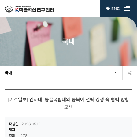
ENG
전
체
메
국내
뉴
열
기
국내
[기호일보] 인하대, 몽골국립대와 동북아 전략 경쟁 속 협력 방향
모색
작성일
2026.05.12
저자
조회수
278