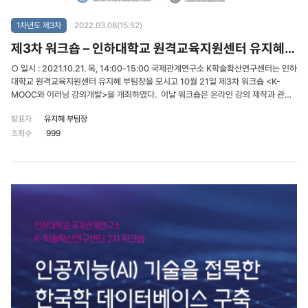
1차년도 제3차
2022.03.08(15:52)
제3차 워크숍 – 인하대학교 원격교육지원센터 유지혜 부팀장
○ 일시 : 2021.10.21. 목, 14:00-15:00 국제관계연구소 K학술확산연구센터는 인하
대학교 원격교육지원센터 유지혜 부팀장을 모시고 10월 21일 제3차 워크숍 <K-
MOOC와 이러닝 강의개발>을 개최하였다. 이날 워크숍은 온라인 강의 제작과 관련
하여 강좌설계 및 개발 단계부터 감수와 운영방식까지 여러 온라인 교수 설계의 지향
발표자
유지혜 부팀장
점을 공유하고 다양한 고려사항에 대한 질의응답으로 진행되었다. 향후 국제관계연구
조회수
999
소(CIS)는 온라인 강좌 개발·보급 및 연구저서 출간 등의 핵심 연구성과를 산출함으로
써 K학술을 국내외로 홍보 및 확산시키는 결과를 기대하고 있다.