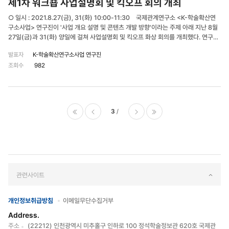
제1차 워크숍 사업설명회 및 킥오프 회의 개최
○ 일시 : 2021.8.27(금), 31(화) 10:00-11:30 국제관계연구소 <K-학술확산연
구소사업> 연구진이 '사업 개요 설명 및 콘텐츠 개발 방향'이라는 주제 아래 지난 8월
27일(금)과 31(화) 양일에 걸쳐 사업설명회 및 킥오프 화상 회의를 개최했다. 연구책
임자 이진영 교수를 비롯하여 국내외 공동연구원, 영상제작전문업체 대표 등 19명이
발표자
K-학술확산연구소사업 연구진
참석했다. 이번 회의에서 연구계획, 강좌커리큘럼, 추진 구조, 출판 및 온라인 콘텐츠
조회수
982
개발 방안 등에 대한 논의가 이루어졌다. 이 가운데 1차년도
(2021.07.01~2022.06.30) 연구 수행을 통해 '한국현대정치사', '한국의 민주화와
민주주의', '한국사회와 정체성', '한국과 해외동포' 등 10개의 온라인 강좌를 개발·제작
등 핵심 연구성과로 산출할 계획이다.
3
처음으로
이전페
다음페
마지막으로
이지
이지
관련사이트
개인정보취급방침
이메일무단수집거부
Address.
주소
(22212) 인천광역시 미추홀구 인하로 100 정석학술정보관 620호 국제관