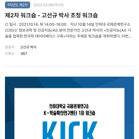
1차년도 제2차
2022.03.08(15:51)
제2차 워크숍 - 고선규 박사 초청 워크숍
○ 일시 : 2021.10.14. 목 14:00-16:00 지난 10월 14일 인하대 국제관계연구소
(CIS)는 정보과학 및 인공지능(AI) 분야 전문가인 고선규 박사의 <인공지능(AI) 기
술을 접목한 한국학 데이터베이스 구축>이라는 주제로 워크숍을 개최하였다. 이번에
개최된 워크숍은 4차 산업혁명 및 정보화라는 시대적 배경에서 <K학술확산연구소사
발표자
고선규 박사
업>의 연구 성과를 확산시키고 K-학술의 국내외 위상 제고 방안을 모색하기 위한 자
조회수
957
리로 마련되었다. 정보과학으로 박사 학위를 받은 고선규 박사는 2019년 출간된 「인
공지능과 어떻게 공존할 것인가」의 저자로, 정보기술과 인공지능(AI)이 결합된 융·복
합 기술이 본 사업에서 추진 중인 한국학으로서의 정치외교학 데이터베이스 구축과 활
용에 적용 가능한 방안을 논의하였다.