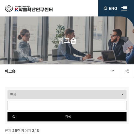
ENG
전
체
메
워크숍
뉴
열
기
워크숍
워
크
숍
검색
검
색
전체
25건
페이지
3
/
3