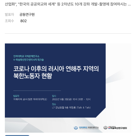
산업화", "한국의 공공외교와 세계" 등 2차년도 10개 강좌 개발-촬영에 참여하시는 공
동연구원들과 콘텐츠 개발 방안과 일정 등을 공유하였다. 이번 워크숍은 K학술확산연
발표자
공동연구원
구센터 연구진, 교육콘텐츠 설계 전문가 등 12명이 참석하였다.
조회수
802