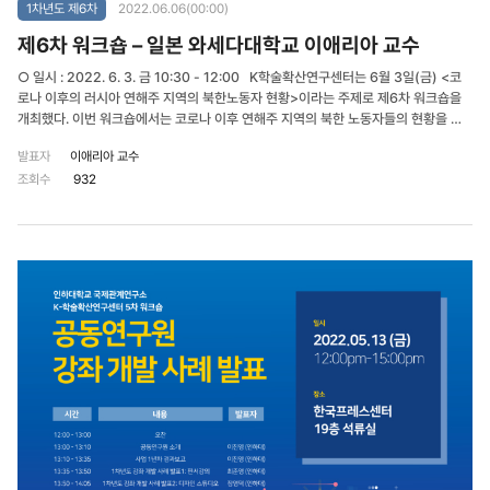
1차년도 제6차
2022.06.06(00:00)
제6차 워크숍 – 일본 와세다대학교 이애리아 교수
○ 일시 : 2022. 6. 3. 금 10:30 - 12:00 K학술확산연구센터는 6월 3일(금) <코
로나 이후의 러시아 연해주 지역의 북한노동자 현황>이라는 주제로 제6차 워크숍을
개최했다. 이번 워크숍에서는 코로나 이후 연해주 지역의 북한 노동자들의 현황을 파
악하고, 노동자들의 인권 보호와 근로 환경 개선을 위한 방안을 모색하는 시간을 가졌
발표자
이애리아 교수
다.
조회수
932