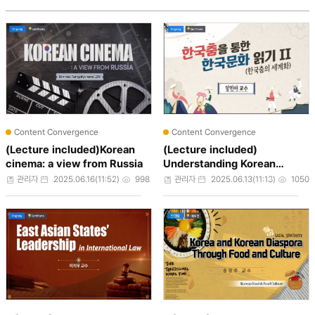
Content Convergence
Content Convergence
(Lecture included)Korean
(Lecture included)
cinema: a view from Russia
Understanding Korean
Culture through Korean
작성자
작성일
조회수
작성자
작성일
조회수
관리자
2025.06.16(11:52)
998
관리자
2025.06.13(11:13)
1050
Dance II (Glob...