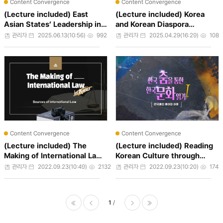
Content Convergence
Content Convergence
(Lecture included) East
(Lecture included) Korea
Asian States’ Leadership in
and Korean Diaspora
International Law
Through Food and Culture
작성자
작성일
조회수
작성자
작성일
조회
관리자
2025.06.13(10:56)
992
관리자
2025.04.29(16:29)
1086
Content Convergence
Content Convergence
(Lecture included) The
(Lecture included) Reading
Making of International Law
Korean Culture through
in Korea
Korean Dance I (From the
작성자
작성일
조회수
작성자
작성일
조회
관리자
2022.09.23(10:49)
2132
관리자
2022.09.23(10:20)
1741
or...
1
처음으로
이전페
다음페
마지막으로