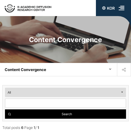
KOR
전
체
메
Content Convergence
뉴
열
기
Content Convergence
Content
Convergence
검
Search
색
Total posts
6
Page
1
/
1