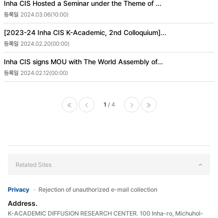
Inha CIS Hosted a Seminar under the Theme of ...
2024.03.06(10:00)
[2023-24 Inha CIS K-Academic, 2nd Colloquium]...
2024.02.20(00:00)
Inha CIS signs MOU with The World Assembly of...
2024.02.12(00:00)
1
4
처음으로
이전페
다음페
마지막으로
이지
이지
Related Sites
Privacy
Rejection of unauthorized e-mail collection
Address.
K-ACADEMIC DIFFUSION RESEARCH CENTER. 100 Inha-ro, Michuhol-