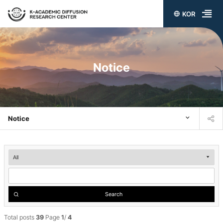
KOR
전
체
메
Notice
뉴
열
기
Notice
Notice
검
색
Search
Total posts
39
Page
1
/
4