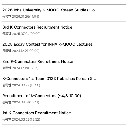
번
2026 Inha University K-MOOC Korean Studies Co...
호,
2026.01.26(11:04)
파
일,
3rd K-Connectors Recruitment Notice
제
2025.07.04(00:00)
목,
카
2025 Essay Contest for INHA K-MOOC Lectures
테
고
2024.12.21(00:00)
리,
2nd K-Connectors Recruitment Notice
작
성
2024.12.19(13:35)
자,
조
K-Connectors 1st Team 0123 Publishes Korean S...
회
2024.08.22(15:58)
수,
작
Recruitment of K-Connectors (~4/8 10:00)
성
2024.04.01(15:41)
일
제
1st K-Connectors Recruitment Notice
공
2024.03.28(13:32)
표